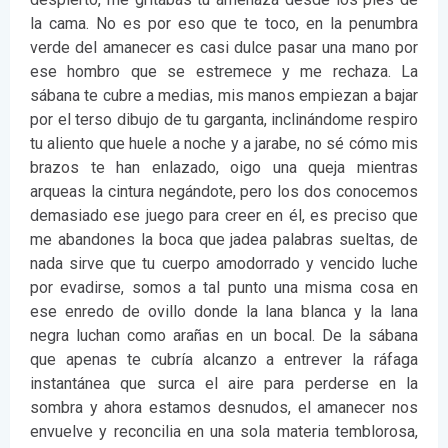
la cama. No es por eso que te toco, en la penumbra
verde del amanecer es casi dulce pasar una mano por
ese hombro que se estremece y me rechaza. La
sábana te cubre a medias, mis manos empiezan a bajar
por el terso dibujo de tu garganta, inclinándome respiro
tu aliento que huele a noche y a jarabe, no sé cómo mis
brazos te han enlazado, oigo una queja mientras
arqueas la cintura negándote, pero los dos conocemos
demasiado ese juego para creer en él, es preciso que
me abandones la boca que jadea palabras sueltas, de
nada sirve que tu cuerpo amodorrado y vencido luche
por evadirse, somos a tal punto una misma cosa en
ese enredo de ovillo donde la lana blanca y la lana
negra luchan como arañas en un bocal. De la sábana
que apenas te cubría alcanzo a entrever la ráfaga
instantánea que surca el aire para perderse en la
sombra y ahora estamos desnudos, el amanecer nos
envuelve y reconcilia en una sola materia temblorosa,