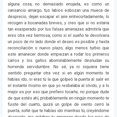
alguna cosa, no demasiado enojada, es como un
cansancio amargo, tus labios esbozan una mueca de
desprecio, dejan escapar el aire entrecortadamente, lo
recogen a bocanadas breves, y creo que si no estaría
tan exasperado por tus falsas amenazas admitiría que
eres otra vez hermosa, como si el sueño te devolviera
un poco de mi lado donde el deseo es posible y hasta
reconciliación o nuevo plazo, algo menos turbio que
este amanecer donde empiezan a rodar los primeros
carros y los gallos abominablemente desnudan su
horrenda servidumbre. No sé, ya ni siquiera tiene
sentido preguntar otra vez si en algún momento te
habías ido, si eras tú la que golpeó la puerta al salir en
el instante mismo en que yo resbalaba al olvido, y a lo
mejor es por eso que prefiero tocarte, no porque dude
de que estés ahí, probablemente en ningún momento te
fuiste del cuarto, quizá un golpe de viento cerró la
puerta, soñé que te habías ido mientras tú, creyéndome
despierto, me gritabas tu amenaza desde los pies de