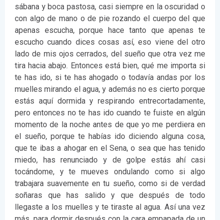
sábana y boca pastosa, casi siempre en la oscuridad o
con algo de mano o de pie rozando el cuerpo del que
apenas escucha, porque hace tanto que apenas te
escucho cuando dices cosas así, eso viene del otro
lado de mis ojos cerrados, del sueño que otra vez me
tira hacia abajo. Entonces está bien, qué me importa si
te has ido, si te has ahogado o todavía andas por los
muelles mirando el agua, y además no es cierto porque
estás aquí dormida y respirando entrecortadamente,
pero entonces no te has ido cuando te fuiste en algún
momento de la noche antes de que yo me perdiera en
el sueño, porque te habías ido diciendo alguna cosa,
que te ibas a ahogar en el Sena, o sea que has tenido
miedo, has renunciado y de golpe estás ahí casi
tocándome, y te mueves ondulando como si algo
trabajara suavemente en tu sueño, como si de verdad
soñaras que has salido y que después de todo
llegaste a los muelles y te tiraste al agua. Así una vez
más, para dormir después con la cara empapada de un