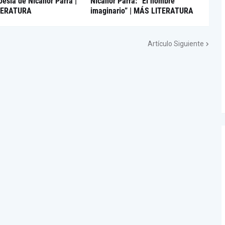
oesía de Nicanor Parra |
Nicanor Parra: “El hombre
TERATURA
imaginario” | MÁS LITERATURA
Artículo Siguiente