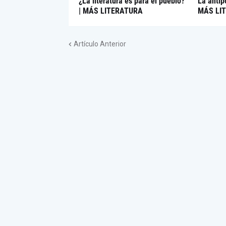
¿La literatura es para el pueblo?
La antip
| MÁS LITERATURA
MÁS LI
Artículo Anterior