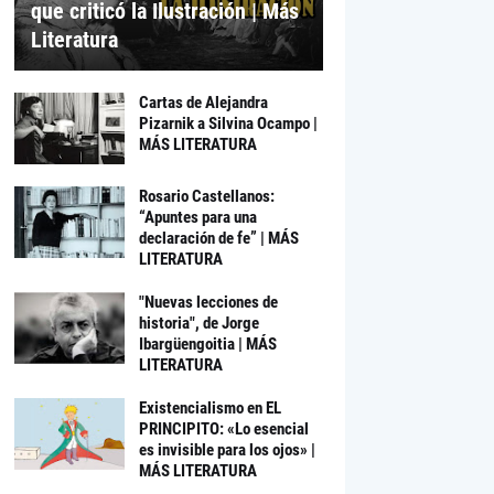
que criticó la Ilustración | Más
Literatura
Cartas de Alejandra
Pizarnik a Silvina Ocampo |
MÁS LITERATURA
Rosario Castellanos:
“Apuntes para una
declaración de fe” | MÁS
LITERATURA
"Nuevas lecciones de
historia", de Jorge
Ibargüengoitia | MÁS
LITERATURA
Existencialismo en EL
PRINCIPITO: «Lo esencial
es invisible para los ojos» |
MÁS LITERATURA