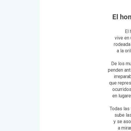
El ho
El
vive en
rodeada 
a la or
De los mu
penden ant
irrepara
que repres
ocurrido
en lugar
Todas las 
sube la
y se aso
a mira