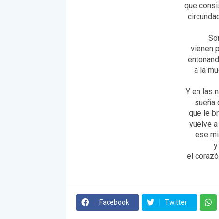
que consis
circunda
So
vienen p
entonand
a la mu
Y en las 
sueña c
que le b
vuelve a
ese mi
y
el corazó
Facebook
Twitter