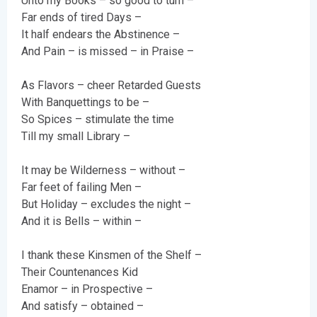
Unto my Books – so good to turn –
Far ends of tired Days –
It half endears the Abstinence –
And Pain – is missed – in Praise –
As Flavors – cheer Retarded Guests
With Banquettings to be –
So Spices – stimulate the time
Till my small Library –
It may be Wilderness – without –
Far feet of failing Men –
But Holiday – excludes the night –
And it is Bells – within –
I thank these Kinsmen of the Shelf –
Their Countenances Kid
Enamor – in Prospective –
And satisfy – obtained –