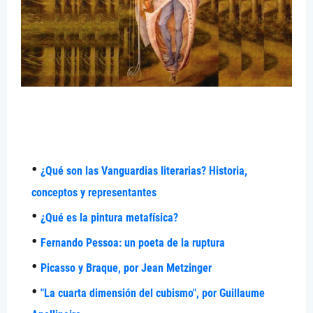
¿Qué son las Vanguardias literarias? Historia,
conceptos y representantes
¿Qué es la pintura metafísica?
Fernando Pessoa: un poeta de la ruptura
Picasso y Braque, por Jean Metzinger
"La cuarta dimensión del cubismo", por Guillaume