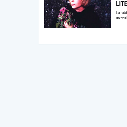
LIT
La rab
un titu