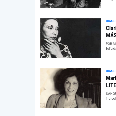
BRASI
Clar
MÁS
POR M
felici
BRASI
Marl
LIT
SANGRE 
indisci