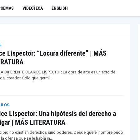
POEMAS
VIDEOTECA
ENGLISH
L
ce Lispector: “Locura diferente” | MÁS
ERATURA
 DIFERENTE CLARICE LISPECTOR La obra de arte es un acto de
 del creador. Sólo que germi…
ULOS
ice Lispector: Una hipótesis del derecho a
tigar | MÁS LITERATURA
ncipio no existían derechos sino poderes. Desde que el hombre pudo
 la ofensa que se le había in…