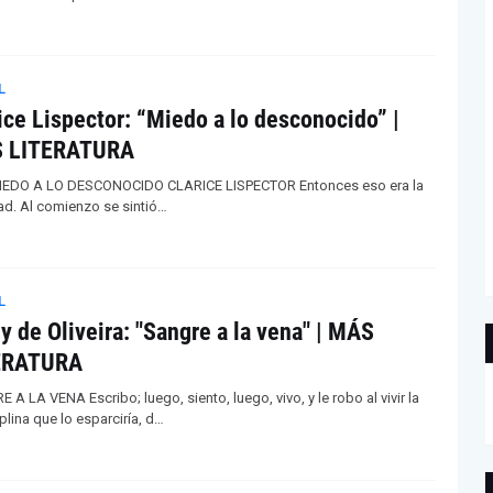
L
ice Lispector: “Miedo a lo desconocido” |
 LITERATURA
IEDO A LO DESCONOCIDO CLARICE LISPECTOR Entonces eso era la
dad. Al comienzo se sintió…
L
y de Oliveira: "Sangre a la vena" | MÁS
ERATURA
A LA VENA Escribo; luego, siento, luego, vivo, y le robo al vivir la
plina que lo esparciría, d…