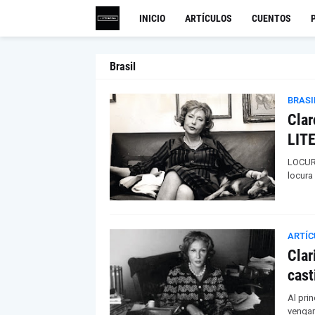
INICIO
ARTÍCULOS
CUENTOS
Brasil
BRASI
Clar
LIT
LOCURA
locura
ARTÍC
Clar
cas
Al pri
vengar