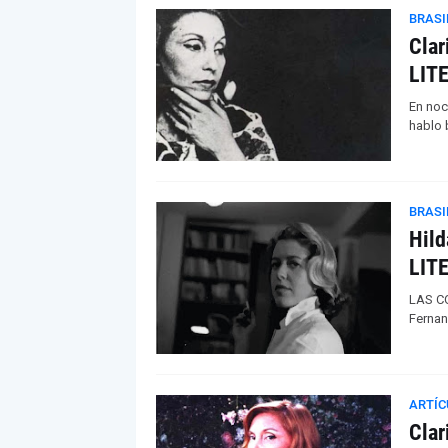
BRASI
Clar
LIT
En noc
hablo 
BRASI
Hild
LIT
LAS CO
Fernan
ARTÍC
Clar